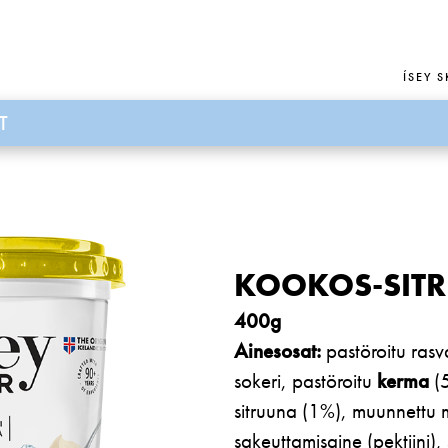
ÍSEY S
T
KOOKOS-SIT
400g
Ainesosat:
pastöroitu ras
sokeri, pastöroitu
kerma
(5
sitruuna (1%), muunnettu m
sakeuttamisaine (pektiini),