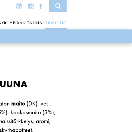
KYR
MEIDÄN TARINA
TUOTTEET
RUUNA
vaton
maito
(DK), vesi,
%), kookosmaito (3%),
aissitärkkelys, aromi,
 skyrhapatteet.