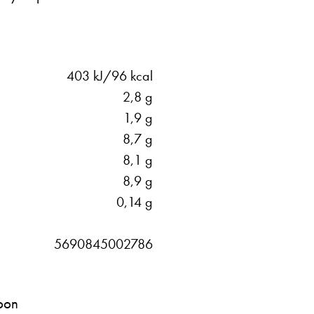
403 kJ/96 kcal
2,8 g
1,9 g
8,7 g
8,1 g
8,9 g
0,14 g
5690845002786
ioon