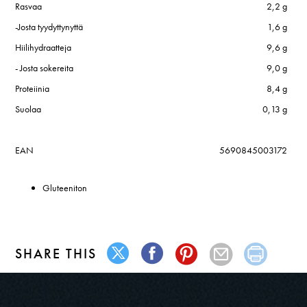
Rasvaa
2,2 g
-Josta tyydyttynyttä
1,6 g
Hiilihydraatteja
9,6 g
- Josta sokereita
9,0 g
Proteiinia
8,4 g
Suolaa
0,13 g
EAN
5690845003172
Gluteeniton
SHARE THIS