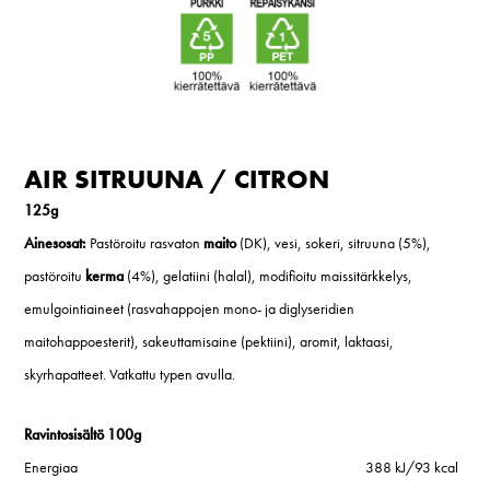
AIR SITRUUNA / CITRON
125g
Ainesosat:
Pastöroitu rasvaton
maito
(DK), vesi, sokeri, sitruuna (5%),
pastöroitu
kerma
(4%), gelatiini (halal), modifioitu maissitärkkelys,
emulgointiaineet (rasvahappojen mono- ja diglyseridien
maitohappoesterit), sakeuttamisaine (pektiini), aromit, laktaasi,
skyrhapatteet. Vatkattu typen avulla.
Ravintosisältö 100g
Energiaa
388 kJ/93 kcal